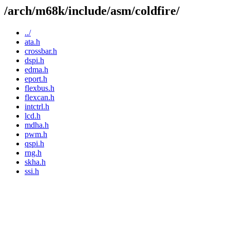
/arch/m68k/include/asm/coldfire/
../
ata.h
crossbar.h
dspi.h
edma.h
eport.h
flexbus.h
flexcan.h
intctrl.h
lcd.h
mdha.h
pwm.h
qspi.h
rng.h
skha.h
ssi.h